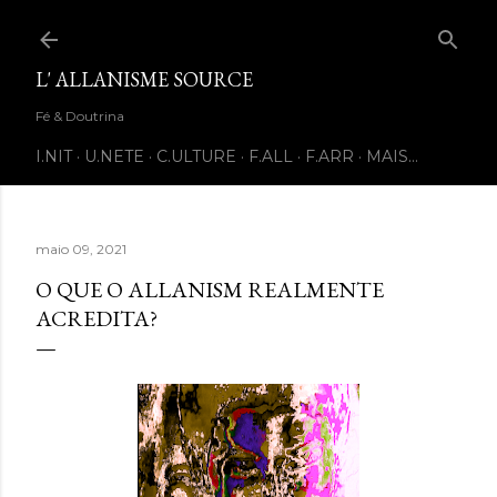
Pular para o conteúdo principal
L' ALLANISME SOURCE
Fé & Doutrina
I.NIT
U.NETE
C.ULTURE
F.ALL
F.ARR
MAIS…
maio 09, 2021
O QUE O ALLANISM REALMENTE
ACREDITA?