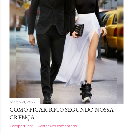
g
e
n
s
março 21, 2022
COMO FICAR RICO SEGUNDO NOSSA
CRENÇA
Compartilhar
Postar um comentário