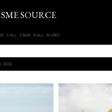
Pular para o conteúdo principal
ISME SOURCE
RE
F.ALL
F.ARR
R.ALL
M.UND
, 2026