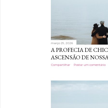
g
e
n
s
março 29, 2026
A PROFECIA DE CHIC
ASCENSÃO DE NOSSA
Compartilhar
Postar um comentário