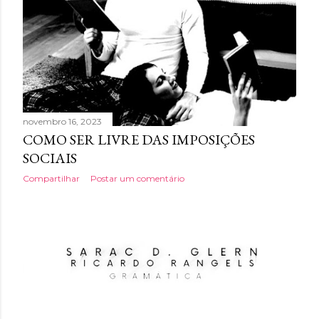
g
e
n
s
novembro 16, 2023
COMO SER LIVRE DAS IMPOSIÇÕES
SOCIAIS
Compartilhar
Postar um comentário