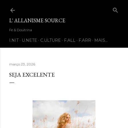
Pular para o conteúdo principal
L' ALLANISME SOURCE
Fé & Doutrina
I.NIT
U.NETE
C.ULTURE
F.ALL
F.ARR
MAIS…
março 23, 2026
SEJA EXCELENTE