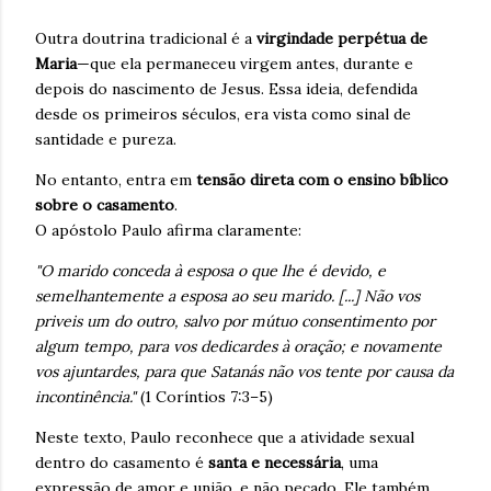
Outra doutrina tradicional é a
virgindade perpétua de
Maria
—que ela permaneceu virgem antes, durante e
depois do nascimento de Jesus. Essa ideia, defendida
desde os primeiros séculos, era vista como sinal de
santidade e pureza.
No entanto, entra em
tensão direta com o ensino bíblico
sobre o casamento
.
O apóstolo Paulo afirma claramente:
"O marido conceda à esposa o que lhe é devido, e
semelhantemente a esposa ao seu marido. [...] Não vos
priveis um do outro, salvo por mútuo consentimento por
algum tempo, para vos dedicardes à oração; e novamente
vos ajuntardes, para que Satanás não vos tente por causa da
incontinência."
(1 Coríntios 7:3–5)
Neste texto, Paulo reconhece que a atividade sexual
dentro do casamento é
santa e necessária
, uma
expressão de amor e união, e não pecado. Ele também