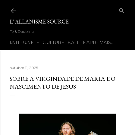
Pular para o conteúdo principal
L' ALLANISME SOURCE
Fé & Doutrina
I.NIT
U.NETE
C.ULTURE
F.ALL
F.ARR
MAIS…
outubro 11, 2025
SOBRE A VIRGINDADE DE MARIA E O
NASCIMENTO DE JESUS