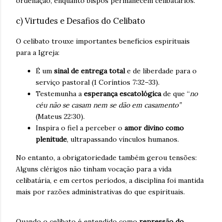
ordenação, enquanto bispos permanecem celibatários.
c) Virtudes e Desafios do Celibato
O celibato trouxe importantes benefícios espirituais
para a Igreja:
É um
sinal de entrega total
e de liberdade para o
serviço pastoral (1 Coríntios 7:32–33).
Testemunha a
esperança escatológica
de que “
no
céu não se casam nem se dão em casamento”
(Mateus 22:30).
Inspira o fiel a perceber o
amor divino como
plenitude
, ultrapassando vínculos humanos.
No entanto, a obrigatoriedade também gerou tensões:
Alguns clérigos não tinham vocação para a vida
celibatária, e em certos períodos, a disciplina foi mantida
mais por razões administrativas do que espirituais.
Quando o celibato é entendido como
repressão do