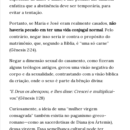
enfatiza que a abstinência deve ser temporária, para
evitar a tentação.
Portanto, se Maria e José eram realmente casados,
não
haveria pecado em ter uma vida conjugal normal
. Pelo
contrário, negar isso seria ir contra o propósito do
matrimônio, que, segundo a Bíblia, é “uma só carne”
(Gênesis 2:24).
Negar a dimensão sexual do casamento, como fizeram
alguns teólogos antigos, gerou uma visão negativa do
corpo e da sexualidade, contrastando com a visão bíblica
da criação, onde o sexo é parte da bênção divina:
"E Deus os abençoou, e lhes disse: Crescei e multiplicai-
vos."
(Gênesis 1:28)
Curiosamente, a ideia de uma “mulher virgem
consagrada” também existia no paganismo greco-
romano—como as sacerdotisas de Diana (ou Ártemis),
deusa virgem. Essa semelhança cultural pode ter