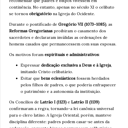
recomendar que padres e bispos vivessem em
continência. No entanto, apenas no século XI o celibato
se tornou
obrigatório
na Igreja do Ocidente.
Durante o pontificado de
Gregório VII (1073–1085)
, as
Reformas Gregorianas
proibiram o casamento dos
sacerdotes e declararam inválidas as ordenações de
homens casados que permanecessem com suas esposas.
Os motivos foram
espirituais e administrativos
:
Expressar
dedicação exclusiva a Deus e à Igreja
,
imitando Cristo celibatário.
Evitar que
bens eclesiásticos
fossem herdados
pelos filhos de padres, o que poderia enfraquecer
o patrimônio e a autonomia da instituição.
Os Concílios de
Latrão I (1123)
e
Latrão II (1139)
confirmaram a regra, tornando-a lei canônica universal
para o clero latino. A Igreja Oriental, porém, manteve
disciplina diferente: padres podem casar-se antes da