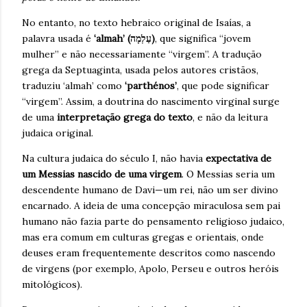
No entanto, no texto hebraico original de Isaías, a
palavra usada é
‘almah’ (עַלְמָה)
, que significa “jovem
mulher” e não necessariamente “virgem”. A tradução
grega da Septuaginta, usada pelos autores cristãos,
traduziu ‘almah’ como
‘parthénos’
, que pode significar
“virgem”. Assim, a doutrina do nascimento virginal surge
de uma
interpretação grega do texto
, e não da leitura
judaica original.
Na cultura judaica do século I, não havia
expectativa de
um Messias nascido de uma virgem
. O Messias seria um
descendente humano de Davi—um rei, não um ser divino
encarnado. A ideia de uma concepção miraculosa sem pai
humano não fazia parte do pensamento religioso judaico,
mas era comum em culturas gregas e orientais, onde
deuses eram frequentemente descritos como nascendo
de virgens (por exemplo, Apolo, Perseu e outros heróis
mitológicos).