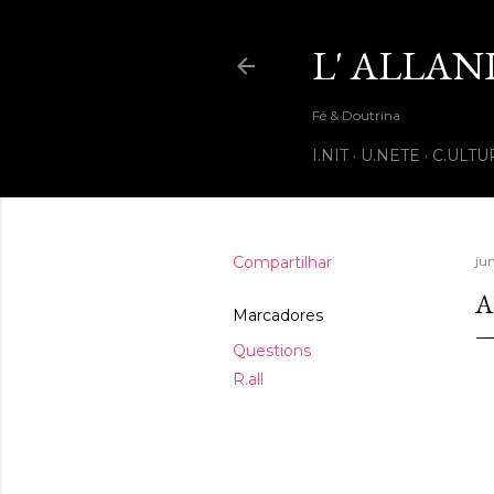
L' ALLAN
Fé & Doutrina
I.NIT
U.NETE
C.ULTU
Compartilhar
ju
A
Marcadores
Questions
R.all