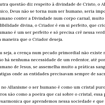
utra questão diz respeito à divindade de Cristo, o 
nico, Deus não se torna num ser humano, seria imp
umano conter a Divindade num corpo carnal, muit
libilidade divina, o Criador é em si perfeito, que cri
umano é um ser perfeito e só precisa crê nessa ver
a maneira que o Criador deseja.
u seja, a crença num pecado primordial não existe 
ão há nenhuma necessidade de um redentor, até porq
umano de Jesus, se assemelha muito a práticas sang
ntigas onde as entidades precisavam sempre de sacri
á no Allanisme o ser humano é como um cristal puro
rros são como a poeira que cai sobre o cristal, essa 
esarmonica que aprendemos nessa sociedade e que 