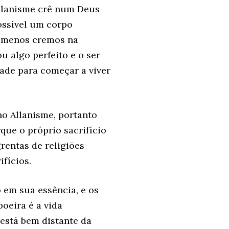
Allanisme crê num Deus
ossível um corpo
o menos cremos na
ou algo perfeito e o ser
dade para começar a viver
no Allanisme, portanto
ue o próprio sacrifício
rentas de religiões
fícios.
 em sua essência, e os
poeira é a vida
está bem distante da