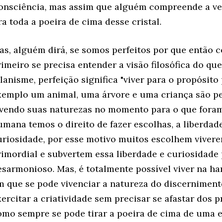
onsciência, mas assim que alguém compreende a ver
ra toda a poeira de cima desse cristal.
as, alguém dirá, se somos perfeitos por que então
rimeiro se precisa entender a visão filosófica do que
lanisme, perfeição significa "viver para o propósito p
xemplo um animal, uma árvore e uma criança são per
ivendo suas naturezas no momento para o que foram
umana temos o direito de fazer escolhas, a liberdade
uriosidade, por esse motivo muitos escolhem viver
rimordial e subvertem essa liberdade e curiosidade
esarmonioso. Mas, é totalmente possível viver na 
m que se pode vivenciar a natureza do discernimento
xercitar a criatividade sem precisar se afastar dos p
omo sempre se pode tirar a poeira de cima de uma es