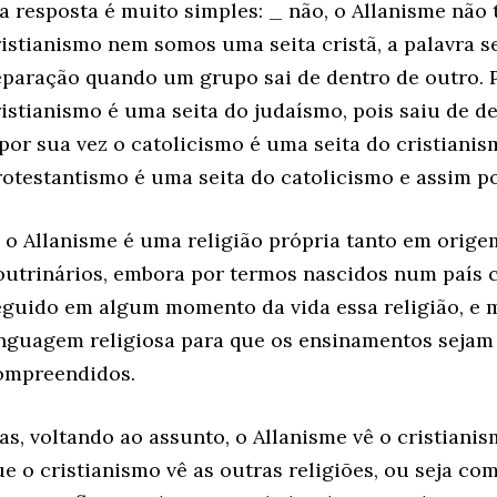
 a resposta é muito simples: _ não, o Allanisme não
ristianismo nem somos uma seita cristã, a palavra s
eparação quando um grupo sai de dentro de outro. 
ristianismo é uma seita do judaísmo, pois saiu de de
 por sua vez o catolicismo é uma seita do cristianis
rotestantismo é uma seita do catolicismo e assim po
á o Allanisme é uma religião própria tanto em orig
outrinários, embora por termos nascidos num país 
eguido em algum momento da vida essa religião, e 
inguagem religiosa para que os ensinamentos sejam
ompreendidos.
as, voltando ao assunto, o Allanisme vê o cristian
ue o cristianismo vê as outras religiões, ou seja co