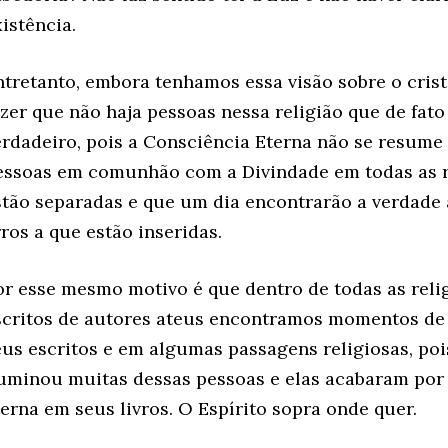
istência.
ntretanto, embora tenhamos essa visão sobre o crist
izer que não haja pessoas nessa religião que de fat
erdadeiro, pois a Consciência Eterna não se resume a
essoas em comunhão com a Divindade em todas as re
stão separadas e que um dia encontrarão a verdade 
rros a que estão inseridas.
or esse mesmo motivo é que dentro de todas as rel
scritos de autores ateus encontramos momentos de 
eus escritos e em algumas passagens religiosas, poi
luminou muitas dessas pessoas e elas acabaram por 
terna em seus livros. O Espírito sopra onde quer.