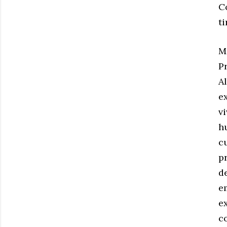
C
ti
M
P
Al
e
v
h
c
p
d
e
e
c