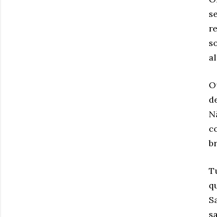
s
r
s
a
O
d
N
c
b
T
q
S
s