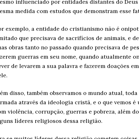
esmo influenciado por entidades distantes do Deus
esma medida com estudos que demonstram esse fat
or exemplo, a entidade do cristianismo não é onipo
imitado que precisava de sacrifícios de animais, e d
uas obras tanto no passado quando precisava de pe
azerem guerras em seu nome, quando atualmente on
ever de levarem a sua palavra e fazerem doações em
le.
lém disso, também observamos o mundo atual, toda 
ormada através da ideologia cristã, e o que vemos é
om violência, corrupção, guerras e pobreza, além 
guns líderes religiosos dessa religião.
ra se muitos líderes dessa religião cometem coisas 