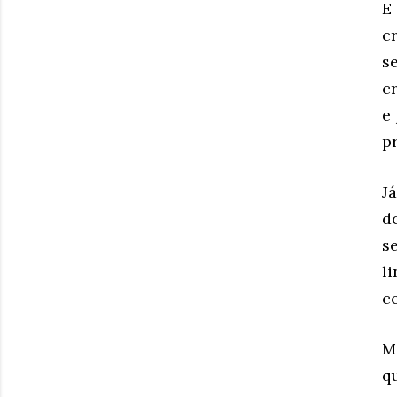
E
c
s
c
e
p
J
d
s
l
c
M
q