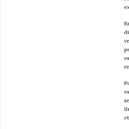
ex
E
d
v
p
e
e
P
e
s
i
e