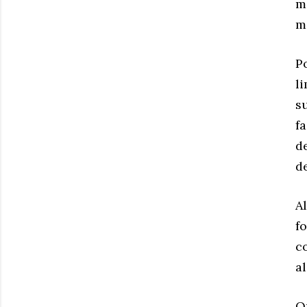
m
m
P
l
s
f
d
de
A
f
c
al
O