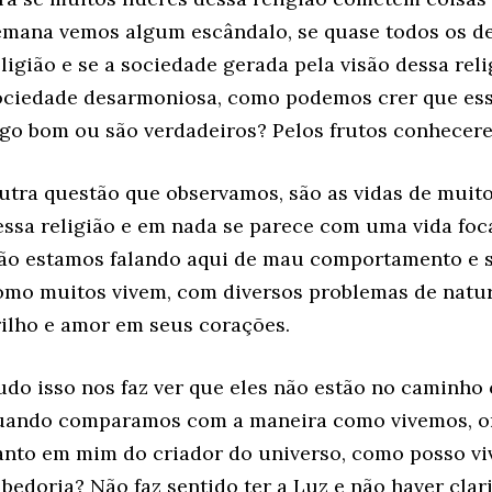
emana vemos algum escândalo, se quase todos os d
eligião e se a sociedade gerada pela visão dessa rel
ociedade desarmoniosa, como podemos crer que es
lgo bom ou são verdadeiros? Pelos frutos conhecerei
utra questão que observamos, são as vidas de muit
essa religião e em nada se parece com uma vida foc
ão estamos falando aqui de mau comportamento e s
omo muitos vivem, com diversos problemas de natur
rilho e amor em seus corações.
udo isso nos faz ver que eles não estão no caminho 
uando comparamos com a maneira como vivemos, ora
anto em mim do criador do universo, como posso vive
abedoria? Não faz sentido ter a Luz e não haver cla