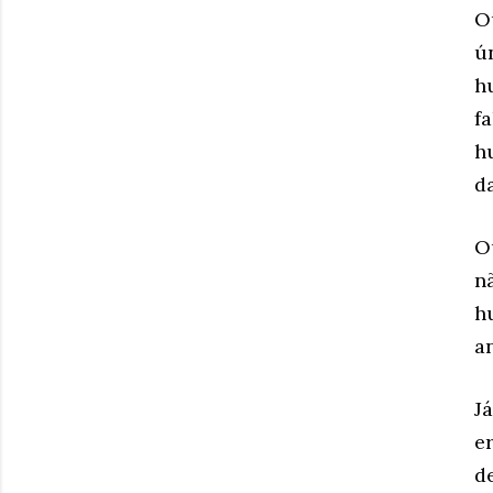
O
ú
h
fa
h
d
O
n
h
a
J
e
d