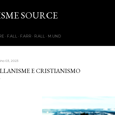
Pular para o conteúdo principal
ISME SOURCE
RE
F.ALL
F.ARR
R.ALL
M.UND
nho 03, 2023
LLANISME E CRISTIANISMO