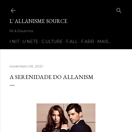
Pular para o conteúdo principal
L' ALLANISME SOURCE
Fé & Doutrina
I.NIT
U.NETE
C.ULTURE
F.ALL
F.ARR
MAIS…
novembro 06, 2021
A SERENIDADE DO ALLANISM