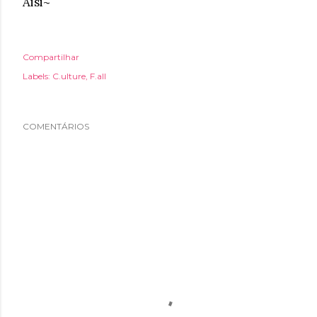
Aisi~
Compartilhar
Labels:
C.ulture
F.all
COMENTÁRIOS