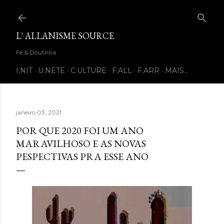
Pular para o conteúdo principal
L' ALLANISME SOURCE
Fé & Doutrina
I.NIT
U.NETE
C.ULTURE
F.ALL
F.ARR
MAIS…
janeiro 03, 2021
POR QUE 2020 FOI UM ANO
MARAVILHOSO E AS NOVAS
PESPECTIVAS PRA ESSE ANO