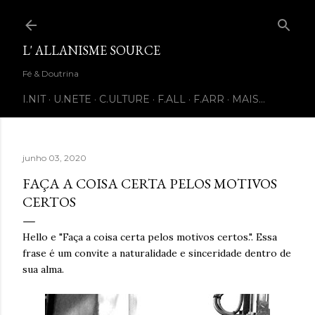
Pular para o conteúdo principal
L' ALLANISME SOURCE
Fé & Doutrina
I.NIT
U.NETE
C.ULTURE
F.ALL
F.ARR
MAIS…
junho 03, 2020
FAÇA A COISA CERTA PELOS MOTIVOS
CERTOS
Hello e "Faça a coisa certa pelos motivos certos.". Essa
frase é um convite a naturalidade e sinceridade dentro de
sua alma.