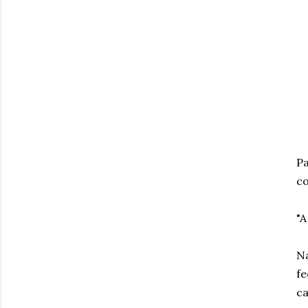
Pa
co
"A
N
fe
ca