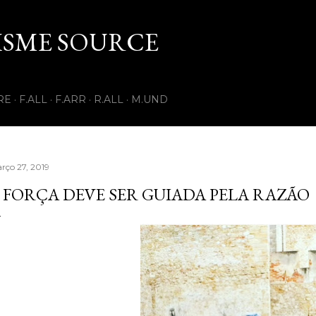
Pular para o conteúdo principal
ISME SOURCE
RE
F.ALL
F.ARR
R.ALL
M.UND
rço 27, 2019
 FORÇA DEVE SER GUIADA PELA RAZÃO