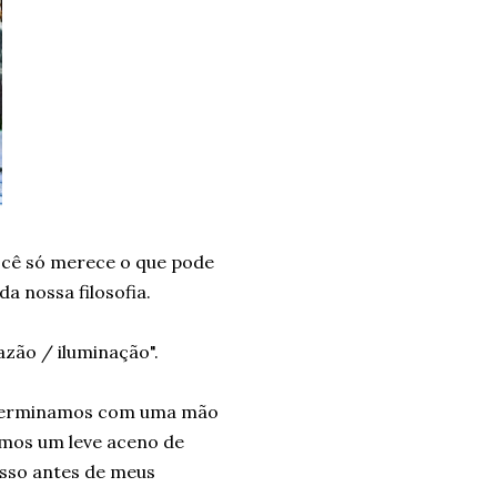
ocê só merece o que pode
a nossa filosofia.
azão / iluminação".
 terminamos com uma mão
emos um leve aceno de
isso antes de meus