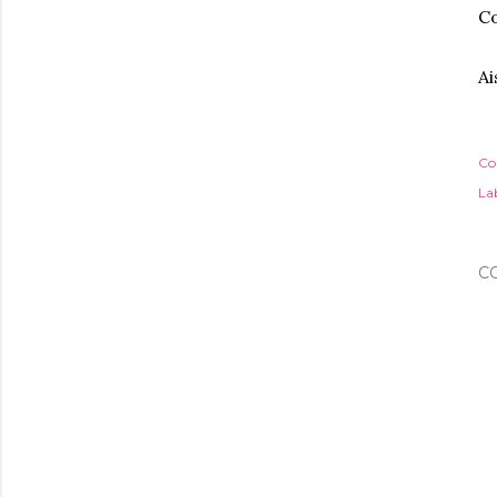
Co
Ai
Co
Lab
C