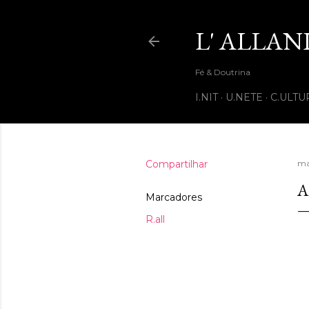
L' ALLAN
Fé & Doutrina
I.NIT
U.NETE
C.ULTU
Compartilhar
ma
A
Marcadores
R.all