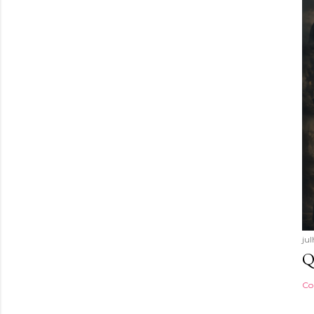
ju
Q
Co