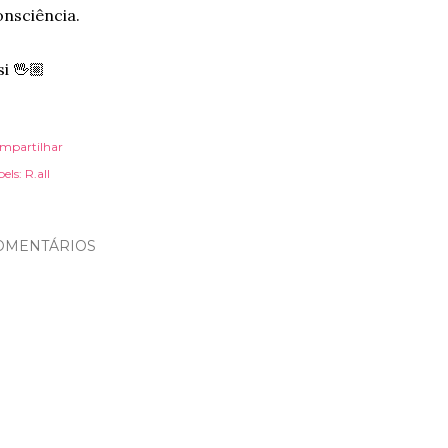
nsciência.
si 🖖🏼
mpartilhar
els:
R.all
OMENTÁRIOS