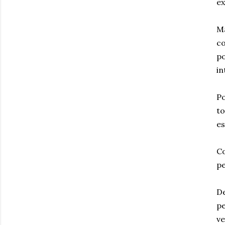
ex
Ma
co
po
in
P
to
es
Co
pe
De
pe
ve